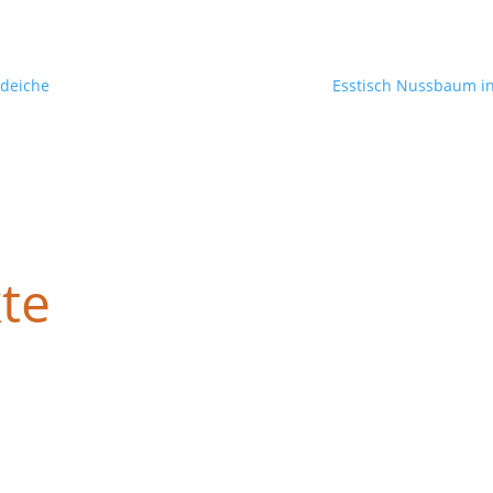
ldeiche
Esstisch Nussbaum in
te